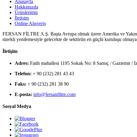
Anasayfa
Hakkımızda
Ürünlerimiz
İletişim
Online Alışveriş
FERSAN FİLTRE A.Ş. Başta Avrupa olmak üzere Amerika ve Yakın doğunu
sürekli yenilemesiyle gelecekte de sektörün en güçlü kuruluşu olmaya
İletişim
Adres:
Fatih mahallesi 1195 Sokak No: 8 Sarnıç / Gaziemir / İ
Telefon:
+ 90 (232) 281 43 43
Faks:
+ 90 (232) 281 38 90
E-posta:
info@fersanfiltre.com
Sosyal Medya