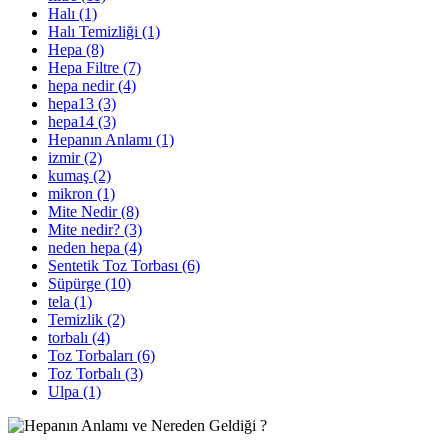
Halı (1)
Halı Temizliği (1)
Hepa (8)
Hepa Filtre (7)
hepa nedir (4)
hepa13 (3)
hepa14 (3)
Hepanın Anlamı (1)
izmir (2)
kumaş (2)
mikron (1)
Mite Nedir (8)
Mite nedir? (3)
neden hepa (4)
Sentetik Toz Torbası (6)
Süpürge (10)
tela (1)
Temizlik (2)
torbalı (4)
Toz Torbaları (6)
Toz Torbalı (3)
Ulpa (1)