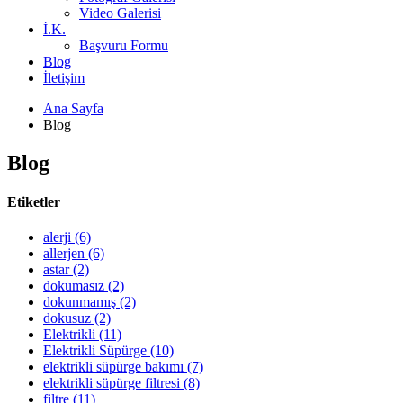
Video Galerisi
İ.K.
Başvuru Formu
Blog
İletişim
Ana Sayfa
Blog
Blog
Etiketler
alerji (6)
allerjen (6)
astar (2)
dokumasız (2)
dokunmamış (2)
dokusuz (2)
Elektrikli (11)
Elektrikli Süpürge (10)
elektrikli süpürge bakımı (7)
elektrikli süpürge filtresi (8)
filtre (11)