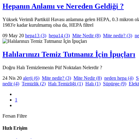
Hepanın Anlamı ve Nereden Geldiği ?
Yüksek Verimli Partikül Havası anlamına gelen HEPA, 0.3 mikron olan p
1983'e kadar kurulmamış olsa da, HEPA filtrel
09 May 20
hepa13
(3)
hepa14
(3)
Mite Nedir
(8)
Mite nedir?
(3)
n
Halılarınızı Temiz Tutmanız İçin İpuçları
Doğru Halı Temizlemenin Püf Noktaları Nelerdir ?
24 Nis 20
alerji
(6)
Mite nedir?
(3)
Mite Nedir
(8)
neden hepa
(4)
S
nedir
(4)
Temizlik
(2)
Halı Temizliği
(1)
Halı
(1)
Süpürge
(9)
Elek
1
Fersan Filtre
Hızlı Erişim