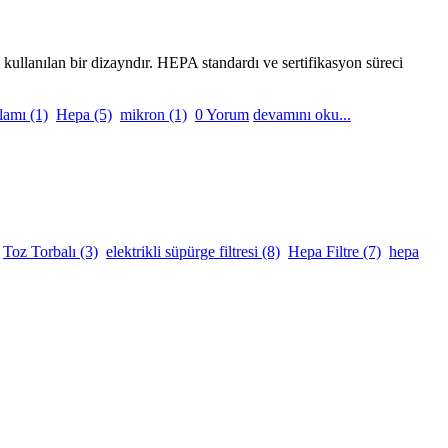
kullanılan bir dizayndır. HEPA standardı ve sertifikasyon süreci
lamı
(1)
Hepa
(5)
mikron
(1)
0 Yorum
devamını oku...
Toz Torbalı
(3)
elektrikli süpürge filtresi
(8)
Hepa Filtre
(7)
hepa