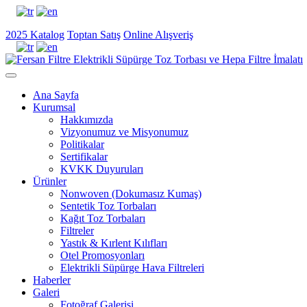
2025 Katalog
Toptan Satış
Online Alışveriş
Ana Sayfa
Kurumsal
Hakkımızda
Vizyonumuz ve Misyonumuz
Politikalar
Sertifikalar
KVKK Duyuruları
Ürünler
Nonwoven (Dokumasız Kumaş)
Sentetik Toz Torbaları
Kağıt Toz Torbaları
Filtreler
Yastık & Kırlent Kılıfları
Otel Promosyonları
Elektrikli Süpürge Hava Filtreleri
Haberler
Galeri
Fotoğraf Galerisi