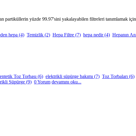
artiküllerin yüzde 99.97'sini yakalayabilen filtreleri tanımlamak için 
eden hepa
(4)
Temizlik
(2)
Hepa Filtre
(7)
hepa nedir
(4)
Hepanın An
entetik Toz Torbası
(6)
elektrikli süpürge bakımı
(7)
Toz Torbaları
(6)
trikli Süpürge
(9)
0 Yorum
devamını oku...