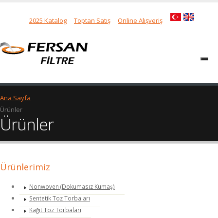
2025 Katalog
Toptan Satış
Online Alışveriş
Ana Sayfa
Ürünler
Ürünler
Ürünlerimiz
Nonwoven (Dokumasız Kumaş)
Sentetik Toz Torbaları
Kağıt Toz Torbaları