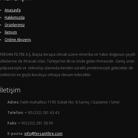
Anasayfa
Hakkımızda
Ürünlerimiz
İletişim
Online Alışveriş
FERSAN FİLTRE A.Ş. Başta Avrupa olmak üzere Amerika ve Yakın doğunun çeşitli
ülkelerine de ihracatı olan, Türkiye'nin ilk ve önde gelen firmasıdır. Geniş ürün
yelpazesiyle ve teknoloji alanında kendini sürekli yenilemesiyle gelecekte de
sektörün en güçlü kuruluşu olmaya devam edecektir.
İletişim
Adres:
Fatih mahallesi 1195 Sokak No: 8 Sarnıç / Gaziemir / İzmir
Telefon:
+ 90 (232) 281 43 43
Faks:
+ 90 (232) 281 38 90
E-posta:
info@fersanfiltre.com