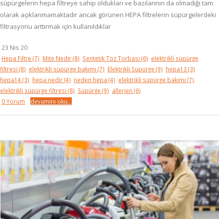
süpürgelerin hepa filtreye sahip oldukları ve bazılarının da olmadığı tam
olarak açıklanmamaktadır ancak görünen HEPA filtrelerin süpürgelerdeki
filtrasyonu arttırmak için kullanıldıklar
23 Nis 20
Hepa Filtre
(7)
Mite Nedir
(8)
Sentetik Toz Torbası
(6)
elektrikli süpürge
filtresi
(8)
elektrikli süpürge bakımı
(7)
Elektrikli Süpürge
(9)
hepa13
(3)
hepa14
(3)
hepa nedir
(4)
neden hepa
(4)
elektrikli süpürge bakımı
(7)
elektrikli süpürge filtresi
(8)
Süpürge
(9)
allerjen
(6)
0 Yorum
devamını oku...