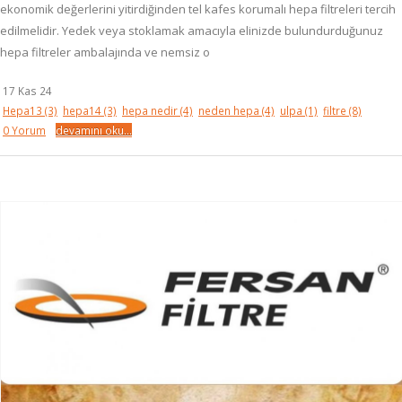
ekonomik değerlerini yitirdiğinden tel kafes korumalı hepa filtreleri tercih
edilmelidir. Yedek veya stoklamak amacıyla elinizde bulundurduğunuz
hepa filtreler ambalajında ve nemsiz o
17 Kas 24
Hepa13
(3)
hepa14
(3)
hepa nedir
(4)
neden hepa
(4)
ulpa
(1)
filtre
(8)
0 Yorum
devamını oku...