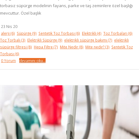
torbasız süpürge modelinin fayans, parke ve taş zeminlere özel başlığı
mevcuttur. Özel başlık
23 Nis 20
alerji
(6)
Süpürge
(9)
Sentetik Toz Torbası
(6)
Elektrikli
(4)
Toz Torbaları
(6)
Toz Torbalı
(3)
Elektrikli Süpürge
(9)
elektrikli süpürge bakımı
(7)
elektrikli
süpürge filtresi
(8)
Hepa Filtre
(7)
Mite Nedir
(8)
Mite nedir?
(3)
Sentetik Toz
Torbası
(6)
0 Yorum
devamını oku...