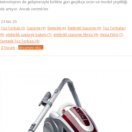
teknolojinin de gelişmesiyle birlikte gün geçtikçe ürün ve model çeşitliliği
de artıyor. Ancak verimli bir
23 Nis 20
Toz Torbalı
(3)
Süpürge
(9)
Elektrikli
(4)
Elektrikli Süpürge
(9)
Toz Torbaları
(6)
elektrikli süpürge bakımı
(7)
elektrikli süpürge filtresi
(8)
Hepa Filtre
(7)
Sentetik Toz Torbası
(6)
0 Yorum
devamını oku...