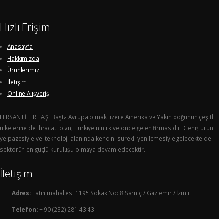
Hızlı Erişim
Anasayfa
Hakkımızda
Ürünlerimiz
İletişim
Online Alışveriş
FERSAN FİLTRE A.Ş. Başta Avrupa olmak üzere Amerika ve Yakın doğunun çeşitli
ülkelerine de ihracatı olan, Türkiye'nin ilk ve önde gelen firmasıdır. Geniş ürün
yelpazesiyle ve teknoloji alanında kendini sürekli yenilemesiyle gelecekte de
sektörün en güçlü kuruluşu olmaya devam edecektir.
İletişim
Adres:
Fatih mahallesi 1195 Sokak No: 8 Sarnıç / Gaziemir / İzmir
Telefon:
+ 90 (232) 281 43 43