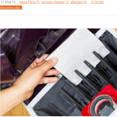
21 May 15
Hepa Filtre
(7)
vacuum cleaner
(3)
allergen
(3)
0 Yorum
devamını oku...