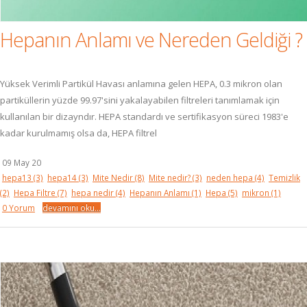
Hepanın Anlamı ve Nereden Geldiği ?
Yüksek Verimli Partikül Havası anlamına gelen HEPA, 0.3 mikron olan
partiküllerin yüzde 99.97'sini yakalayabilen filtreleri tanımlamak için
kullanılan bir dizayndır. HEPA standardı ve sertifikasyon süreci 1983'e
kadar kurulmamış olsa da, HEPA filtrel
09 May 20
hepa13
(3)
hepa14
(3)
Mite Nedir
(8)
Mite nedir?
(3)
neden hepa
(4)
Temizlik
(2)
Hepa Filtre
(7)
hepa nedir
(4)
Hepanın Anlamı
(1)
Hepa
(5)
mikron
(1)
0 Yorum
devamını oku...