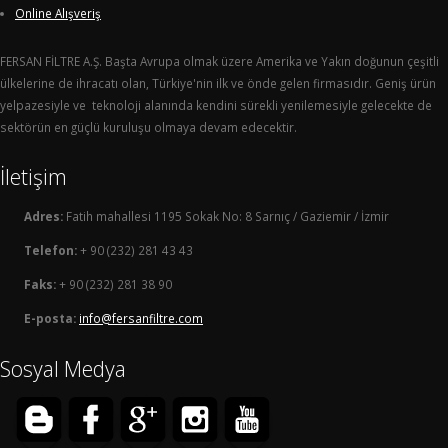
Online Alışveriş
FERSAN FİLTRE A.Ş. Başta Avrupa olmak üzere Amerika ve Yakın doğunun çeşitli
ülkelerine de ihracatı olan, Türkiye'nin ilk ve önde gelen firmasıdır. Geniş ürün
yelpazesiyle ve teknoloji alanında kendini sürekli yenilemesiyle gelecekte de
sektörün en güçlü kuruluşu olmaya devam edecektir.
İletişim
Adres:
Fatih mahallesi 1195 Sokak No: 8 Sarnıç / Gaziemir / İzmir
Telefon:
+ 90 (232) 281 43 43
Faks:
+ 90 (232) 281 38 90
E-posta:
info@fersanfiltre.com
Sosyal Medya