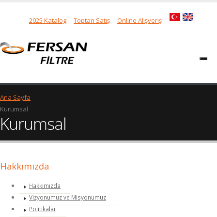
2025 Katalog
Toptan Satış
Online Alışveriş
Ana Sayfa
Kurumsal
Kurumsal
Hakkımızda
Hakkımızda
Vizyonumuz ve Misyonumuz
Politikalar