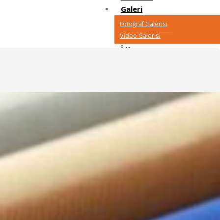
Galeri
Fotoğraf Galerisi
Video Galerisi
İ.K.
Başvuru Formu
Blog
İletişim