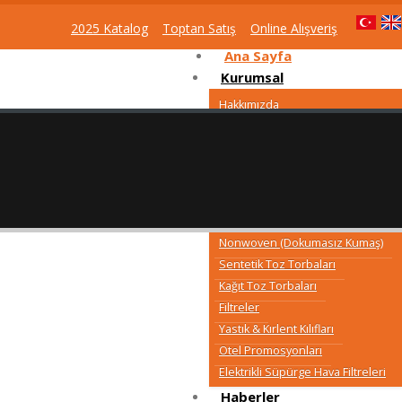
2025 Katalog
Toptan Satış
Online Alışveriş
Ana Sayfa
Kurumsal
Hakkımızda
Vizyonumuz ve Misyonumuz
Politikalar
Sertifikalar
KVKK Duyuruları
Ürünler
Nonwoven (Dokumasız Kumaş)
Sentetik Toz Torbaları
Kağıt Toz Torbaları
Filtreler
Yastık & Kırlent Kılıfları
Otel Promosyonları
Elektrikli Süpürge Hava Filtreleri
Haberler