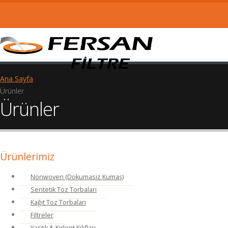
Ana Sayfa
Ürünler
Ürünler
Ürünlerimiz
Nonwoven (Dokumasız Kumaş)
Sentetik Toz Torbaları
Kağıt Toz Torbaları
Filtreler
Yastık & Kırlent Kılıfları