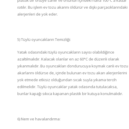
plastik bir örtüye sarılır ve örtünün içindeki hava 100°C'a kadar
ısıtılır. Bu işlem ev tozu akarını öldürür ve dışkı parçacıklarındaki
alerjenleri de yok eder.
5) Tüylü oyuncakların Temizliği:
Yatak odasındaki tüylü oyuncakların sayısı olabildiğince
azaltılmalıdır. Kalacak olanlar en az 60°C de düzenli olarak
yıkanmalıdır. Bu oyuncakları dondurucuya koymak canlı ev tozu
akarlarını öldürse de, içinde bulunan ev tozu akarı alerjenlerini
yok etmede etkisiz olduğundan sıcak suyla yıkama tercih
edilmelidir. Tüylü oyuncaklar yatak odasında tutulacaksa,
bunlar kapağı sıkıca kapanan plastik bir kutuya konulmalıdır.
6) Nem ve havalandırma: