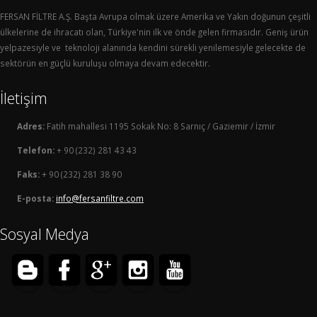
FERSAN FİLTRE A.Ş. Başta Avrupa olmak üzere Amerika ve Yakın doğunun çeşitli
ülkelerine de ihracatı olan, Türkiye'nin ilk ve önde gelen firmasıdır. Geniş ürün
yelpazesiyle ve teknoloji alanında kendini sürekli yenilemesiyle gelecekte de
sektörün en güçlü kuruluşu olmaya devam edecektir.
İletişim
Adres:
Fatih mahallesi 1195 Sokak No: 8 Sarnıç / Gaziemir / İzmir
Telefon:
+ 90 (232) 281 43 43
Faks:
+ 90 (232) 281 38 90
E-posta:
info@fersanfiltre.com
Sosyal Medya