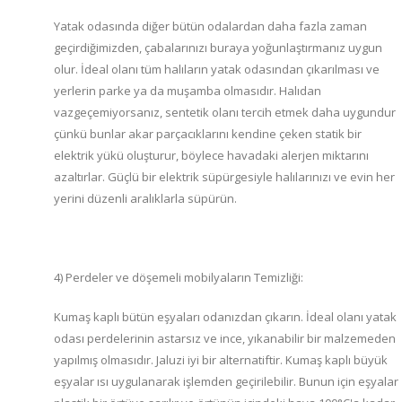
Yatak odasında diğer bütün odalardan daha fazla zaman
geçirdiğimizden, çabalarınızı buraya yoğunlaştırmanız uygun
olur. İdeal olanı tüm halıların yatak odasından çıkarılması ve
yerlerin parke ya da muşamba olmasıdır. Halıdan
vazgeçemiyorsanız, sentetik olanı tercih etmek daha uygundur
çünkü bunlar akar parçacıklarını kendine çeken statik bir
elektrik yükü oluşturur, böylece havadaki alerjen miktarını
azaltırlar. Güçlü bir elektrik süpürgesiyle halılarınızı ve evin her
yerini düzenli aralıklarla süpürün.
4) Perdeler ve döşemeli mobilyaların Temizliği:
Kumaş kaplı bütün eşyaları odanızdan çıkarın. İdeal olanı yatak
odası perdelerinin astarsız ve ince, yıkanabilir bir malzemeden
yapılmış olmasıdır. Jaluzi iyi bir alternatiftir. Kumaş kaplı büyük
eşyalar ısı uygulanarak işlemden geçirilebilir. Bunun için eşyalar