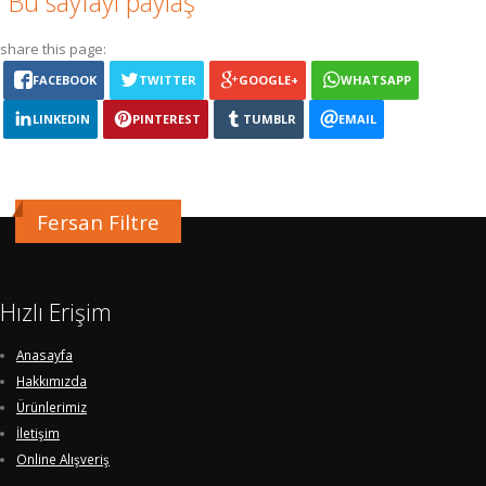
Bu sayfayı paylaş
share this page:
FACEBOOK
TWITTER
GOOGLE+
WHATSAPP
LINKEDIN
PINTEREST
TUMBLR
EMAIL
Fersan Filtre
Hızlı Erişim
Anasayfa
Hakkımızda
Ürünlerimiz
İletişim
Online Alışveriş