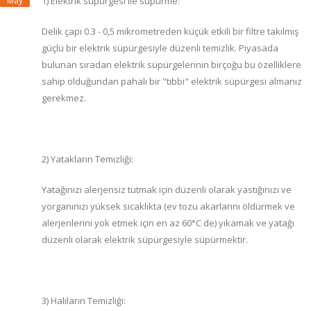
May
1) Elektrik süpürgesi ile süpürme:
Delik çapı 0.3 - 0,5 mikrometreden küçük etkili bir filtre takılmış
güçlü bir elektrik süpürgesiyle düzenli temizlik. Piyasada
bulunan sıradan elektrik süpürgelerinin birçoğu bu özelliklere
sahip olduğundan pahalı bir "tıbbi" elektrik süpürgesi almanız
gerekmez.
2) Yatakların Temizliği:
Yatağınızı alerjensiz tutmak için düzenli olarak yastığınızı ve
yorganınızı yüksek sıcaklıkta (ev tozu akarlarını öldürmek ve
alerjenlerini yok etmek için en az 60°C de) yıkamak ve yatağı
düzenli olarak elektrik süpürgesiyle süpürmektir.
3) Halıların Temizliği: