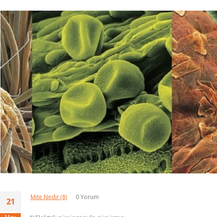
Mite Nedir
(8)
0 Yorum
21